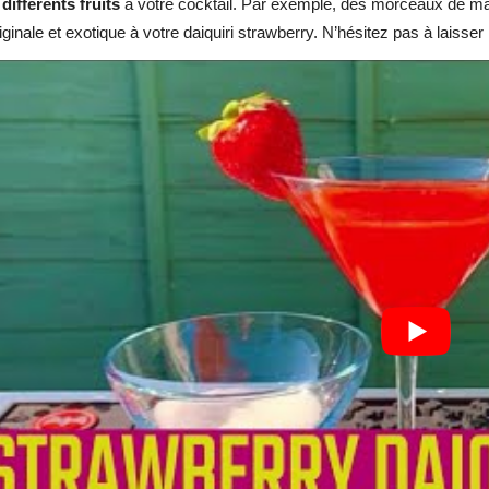
 différents fruits
à votre cocktail. Par exemple, des morceaux de m
ginale et exotique à votre daiquiri strawberry. N’hésitez pas à laisser l