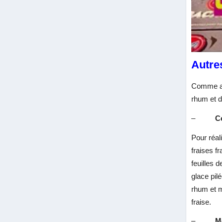
Autre
Comme av
rhum et d
–
C
Pour réal
fraises f
feuilles 
glace pil
rhum et m
fraise.
–
M