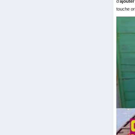
d’
ajouter
touche ori