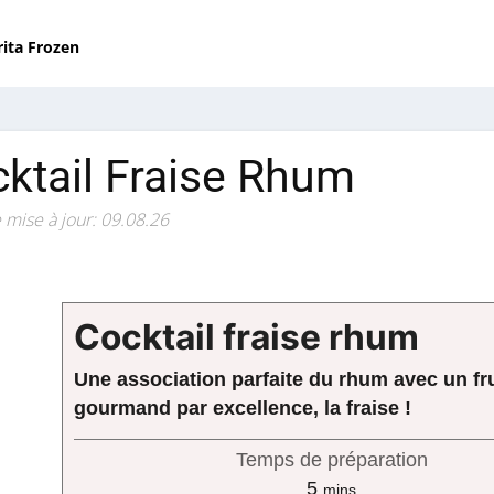
rita Frozen
ktail Fraise Rhum
 mise à jour: 09.08.26
Cocktail fraise rhum
Une association parfaite du rhum avec un fru
gourmand par excellence, la fraise !
Temps de préparation
minutes
5
mins