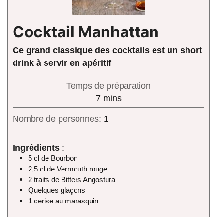
Cocktail Manhattan
Ce grand classique des cocktails est un short
drink à servir en apéritif
Temps de préparation
minutes
7
mins
Nombre de personnes:
1
Ingrédients
:
5 cl de Bourbon
2,5 cl de Vermouth rouge
2 traits de Bitters Angostura
Quelques glaçons
1 cerise au marasquin