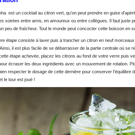
inha est un cocktail au citron vert, qu’on peut prendre en guise d’apéri
es soirées entre amis, en amoureux ou entre collègues. Il faut juste 
un peu de fraîcheur. Tout le monde peut concocter cette boisson en suiv
re étape consiste à laver puis à trancher un citron en neuf morceaux
. Ainsi, il est plus facile de se débarrasser de la partie centrale où s
cette étape achevée, placez les citrons au fond de votre verre puis v
our écraser les deux ingrédients avec un mouvement de rotation. Plon
 bien respecter le dosage de cette dernière pour conserver l’équilibre de
et le tour est joué !