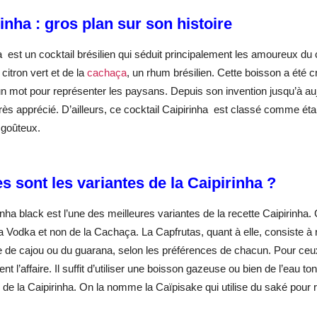
inha : gros plan sur son histoire
a est un cocktail brésilien qui séduit principalement les amoureux 
citron vert et de la
cachaça
, un rhum brésilien. Cette boisson a été 
un mot pour représenter les paysans. Depuis son invention jusqu’à aujou
très apprécié. D’ailleurs, ce cocktail Caipirinha est classé comme étan
 goûteux.
s sont les variantes de la Caipirinha ?
inha black est l’une des meilleures variantes de la recette Caipirinha
a Vodka et non de la Cachaça. La Capfrutas, quant à elle, consiste à re
de cajou ou du guarana, selon les préférences de chacun. Pour ceux qu
nt l’affaire. Il suffit d’utiliser une boisson gazeuse ou bien de l’eau ton
 de la Caipirinha. On la nomme la Caïpisake qui utilise du saké pour