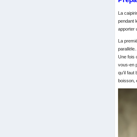
La caipir
pendant l
apporter 
La premiè
parallèle
Une fois 
vous-en p
qu’il faut
boisson, 