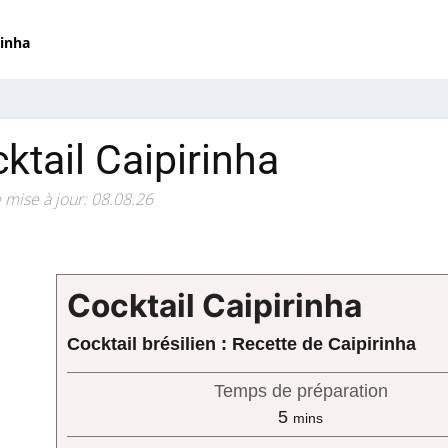
rinha
ktail Caipirinha
 mise à jour: 08.08.26
Cocktail Caipirinha
Cocktail brésilien : Recette de Caipirinha
Temps de préparation
minutes
5
mins