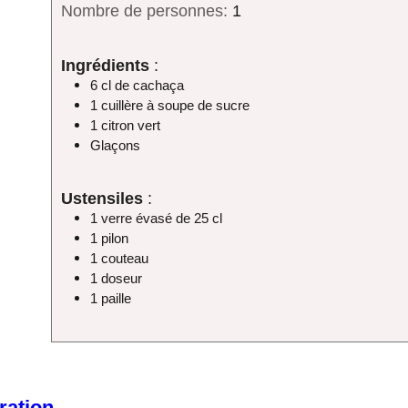
Nombre de personnes:
1
Ingrédients
:
6 cl de cachaça
1 cuillère à soupe de sucre
1 citron vert
Glaçons
Ustensiles
:
1 verre évasé de 25 cl
1 pilon
1 couteau
1 doseur
1 paille
ration