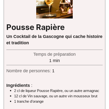
Pousse Rapière
Un Cocktail de la Gascogne qui cache histoire
et tradition
Temps de préparation
minute
1
min
Nombre de personnes:
1
Ingrédients
:
2 cl de liqueur Pousse Rapière, ou un autre armagnac
12 cl de Vin sauvage, ou un autre vin mousseux brut
1 tranche d’orange