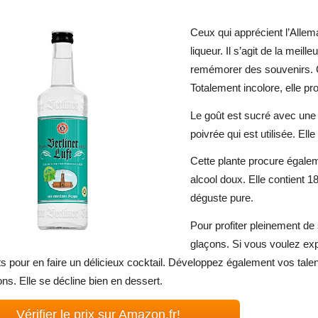
Ceux qui apprécient l’Allema
liqueur. Il s’agit de la mei
remémorer des souvenirs. Ce
Totalement incolore, elle p
Le goût est sucré avec une 
poivrée qui est utilisée. Ell
Cette plante procure égalem
alcool doux. Elle contient 
déguste pure.
Pour profiter pleinement de
glaçons. Si vous voulez expl
ts pour en faire un délicieux cocktail. Développez également vos talen
ons. Elle se décline bien en dessert.
Vérifier le prix sur Amazon.fr!