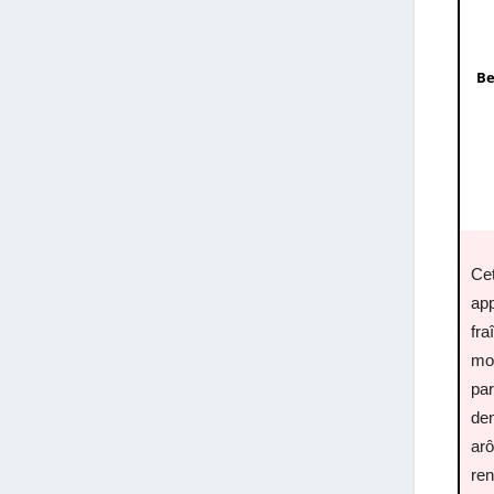
Be
Ce
app
fra
mo
par
den
ar
ren