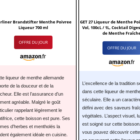
rliner Brandstifter Menthe Poivree
GET 27 Liqueur de Menthe Poi
Liqueur 700 ml
Vol, 100cL / 1L, Cocktail Dige
de Menthe Fraîch
OFFRE DU JOUR
OFFRE DU JOUR
tte liqueur de menthe allemande
L’excellence de la tradition 
orte de la douceur et de la
dans cette liqueur de menth
îcheur. Elle est l’assurance d’un
séculaire. Elle a un caractèr
ment agréable. Malgré le goût
défini avec des saveurs fraî
ticulier rappelant légèrement le
végétales. L’aspect visuel, lu
tifrice, cette boisson est pure. Ses
est soigné sur cette boisson.
ômes d’herbes et mentholés la
vous pouvez découvrir cett
dent également idéale en cuisine.