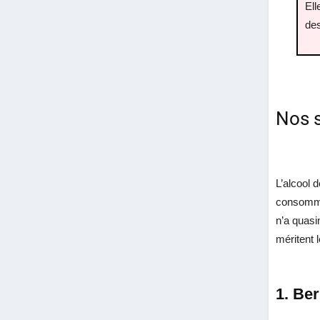
Ell
des
Nos s
L’alcool 
consommée
n’a quasi
méritent 
1. Be