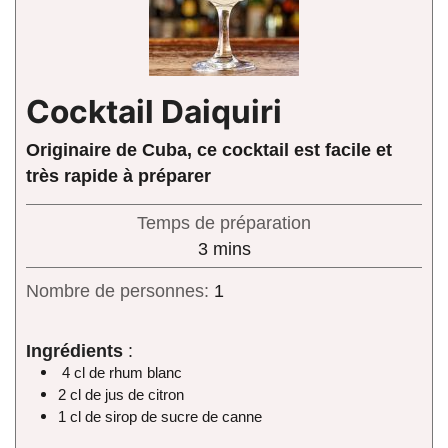
Cocktail Daiquiri
Originaire de Cuba, ce cocktail est facile et
très rapide à préparer
Temps de préparation
minutes
3
mins
Nombre de personnes:
1
Ingrédients
:
4 cl de rhum blanc
2 cl de jus de citron
1 cl de sirop de sucre de canne